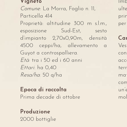
Vigneto
Imb
Comune
: La Morra, Foglio n. 11,
ult
Particella 414
pri
Proprietà: altitudine 300 m s.l.m.,
per
esposizione Sud-Est, sesto
d’impianto 2,70x0,90m, densità
Car
4500 ceppi/ha, allevamento a
Ves
Guyot a controspalliera.
con
Età
: tra i 50 ed i 60 anni
ac
Ettari
: ha 0,40
ter
Resa/ha
: 50 q/ha
ma
co
Epoca di raccolta
un’
Prima decade di ottobre
mol
Produzione
2000 bottiglie