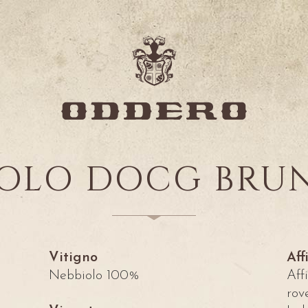
OLO DOCG BRU
Vitigno
Af
Nebbiolo 100%
Aff
rov