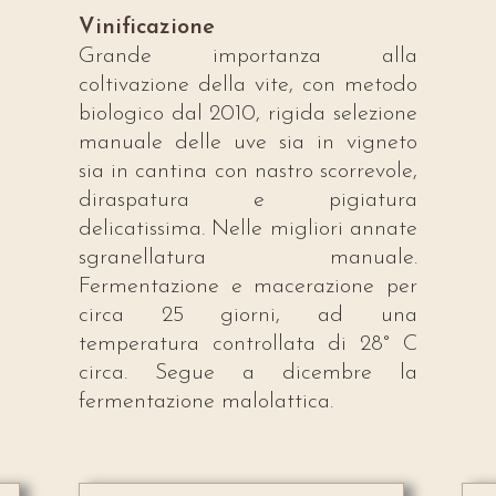
Vinificazione
Grande importanza alla
coltivazione della vite, con metodo
biologico dal 2010, rigida selezione
manuale delle uve sia in vigneto
sia in cantina con nastro scorrevole,
diraspatura e pigiatura
delicatissima. Nelle migliori annate
sgranellatura manuale.
Fermentazione e macerazione per
circa 25 giorni, ad una
temperatura controllata di 28° C
circa. Segue a dicembre la
fermentazione malolattica.