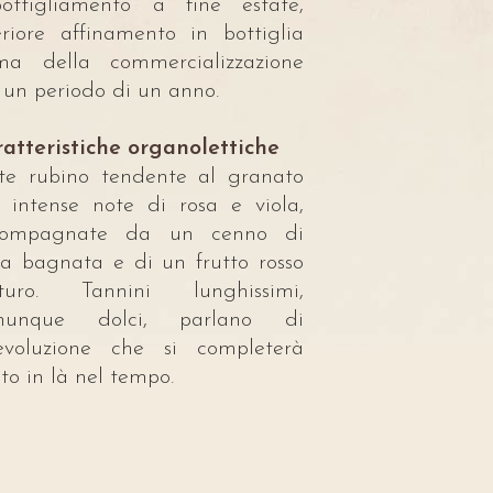
ottigliamento a fine estate,
eriore affinamento in bottiglia
ma della commercializzazione
 un periodo di un anno.
atteristiche organolettiche
te rubino tendente al granato
 intense note di rosa e viola,
compagnate da un cenno di
ra bagnata e di un frutto rosso
turo. Tannini lunghissimi,
munque dolci, parlano di
evoluzione che si completerà
to in là nel tempo.