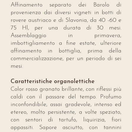
Affinamento separato dei Barolo di
provenienza dai diversi vigneti in botti di
rovere austriaco e di Slavonia, da 40 -60 e
75 Hl, per una durata di 30 mesi.
Assemblaggio in primavera,
imbottigliamento a fine estate, ulteriore
affinamento in bottiglia, prima della
commercializzazione, per un periodo di sei
mesi.
Caratteristiche organolettiche
Color rosso granato brillante, con riflessi più
caldi con il passare del tempo. Profumo
inconfondibile, assai gradevole, intenso ed
etereo, molto persistente, a volte speziato,
con sentori di tartufo, liquirizia, fiori
appassiti. Sapore asciutto, con tannini