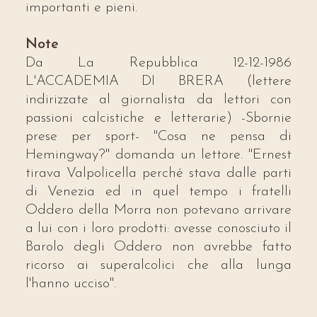
importanti e pieni.
Note
Da La Repubblica 12-12-1986
L'ACCADEMIA DI BRERA (lettere
indirizzate al giornalista da lettori con
passioni calcistiche e letterarie) -Sbornie
prese per sport- "Cosa ne pensa di
Hemingway?" domanda un lettore. "Ernest
tirava Valpolicella perché stava dalle parti
di Venezia ed in quel tempo i fratelli
Oddero della Morra non potevano arrivare
a lui con i loro prodotti: avesse conosciuto il
Barolo degli Oddero non avrebbe fatto
ricorso ai superalcolici che alla lunga
l'hanno ucciso".