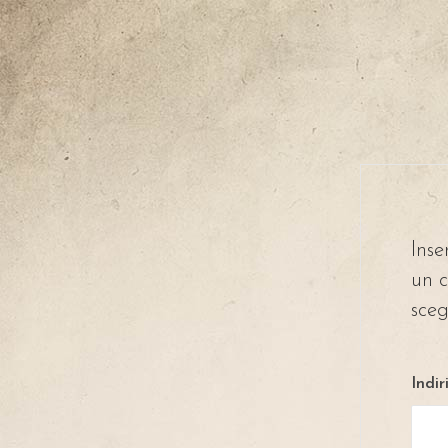
Inse
un c
sceg
Indir