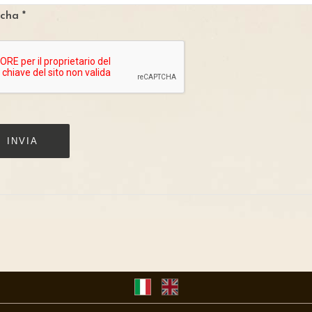
cha
*
INVIA