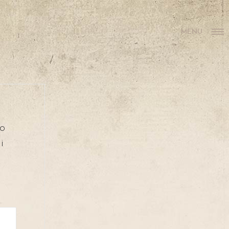
MENU
to
i