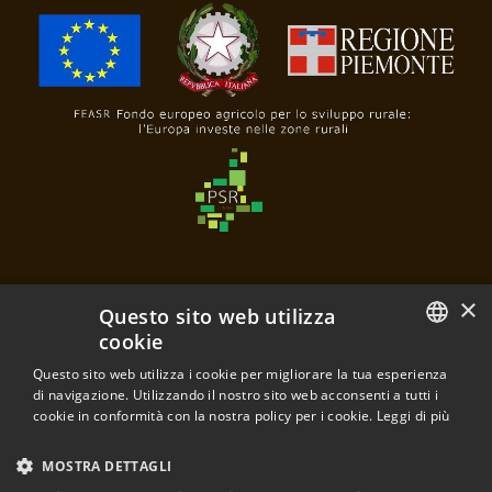
×
Questo sito web utilizza
cookie
Questo sito web utilizza i cookie per migliorare la tua esperienza
Poderi e Cantine Oddero
ITALIAN
di navigazione. Utilizzando il nostro sito web acconsenti a tutti i
di Mariacristina Oddero e Mariavittoria Oddero s.s.a.
cookie in conformità con la nostra policy per i cookie.
Leggi di più
Frazione Santa Maria, 28
ENGLISH
P.IVA 03120430040
MOSTRA DETTAGLI
12064 La Morra - Cuneo - Italia