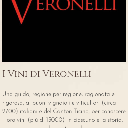
I Vini di Veronelli
Una guida, regione per regione, ragionata e
rigorosa, ai buoni vignaioli e viticultori (circa
2700) italiani e del Canton Ticino, per conoscere
i loro vini (più di 15000). In ciascuno è la storia,