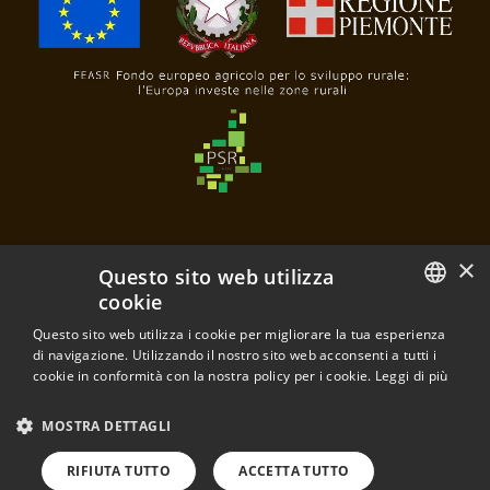
×
Questo sito web utilizza
cookie
Questo sito web utilizza i cookie per migliorare la tua esperienza
Poderi e Cantine Oddero
ITALIAN
di navigazione. Utilizzando il nostro sito web acconsenti a tutti i
di Mariacristina Oddero e Mariavittoria Oddero s.s.a.
cookie in conformità con la nostra policy per i cookie.
Leggi di più
Frazione Santa Maria, 28
ENGLISH
P.IVA 03120430040
MOSTRA DETTAGLI
12064 La Morra - Cuneo - Italia
RIFIUTA TUTTO
ACCETTA TUTTO