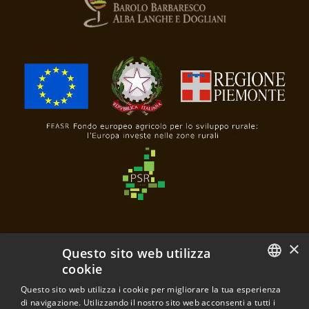
×
Questo sito web utilizza
cookie
Questo sito web utilizza i cookie per migliorare la tua esperienza
Poderi e Cantine Oddero
ITALIAN
di navigazione. Utilizzando il nostro sito web acconsenti a tutti i
di Mariacristina Oddero e Mariavittoria Oddero s.s.a.