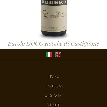
Barolo DOCG Rocche di Castiglione
HOME
L'AZIENDA
LA STORIA
VIGNETI