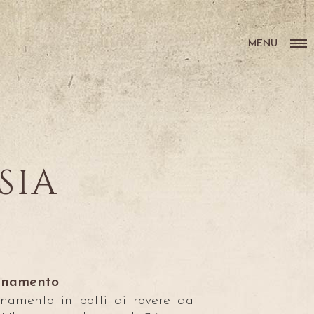
MENU
SIA
finamento
inamento in botti di rovere da