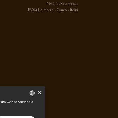
P.IVA 03120430040
12064 La Morra - Cuneo - Italia
×
o sito web acconsenti a
ITALIAN