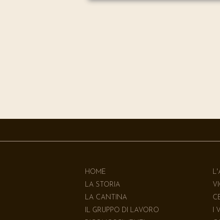
HOME
L
LA STORIA
V
LA CANTINA
C
IL GRUPPO DI LAVORO
I 