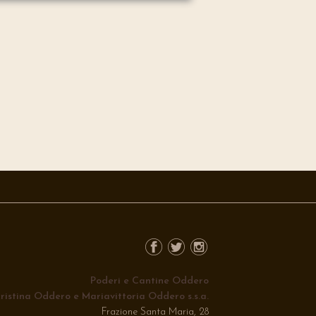
Poderi e Cantine Oddero
ristina Oddero e Mariavittoria Oddero s.s.a.
Frazione Santa Maria, 28