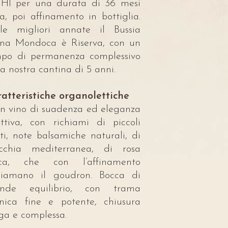
Hl per una durata di 36 mesi
ca, poi affinamento in bottiglia.
le migliori annate il Bussia
na Mondoca è Riserva, con un
po di permanenza complessivo
la nostra cantina di 5 anni.
atteristiche organolettiche
n vino di suadenza ed eleganza
attiva, con richiami di piccoli
tti, note balsamiche naturali, di
cchia mediterranea, di rosa
cca, che con l’affinamento
hiamano il goudron. Bocca di
ande equilibrio, con trama
nica fine e potente, chiusura
ga e complessa.