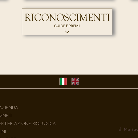
'AZIENDA
IGNETI
ERTIFICAZIONE BIOLOGICA
di Mariac
VINI