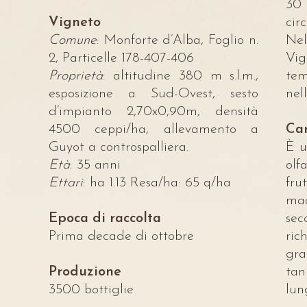
30 
Vigneto
cir
Comune
: Monforte d’Alba, Foglio n.
Nel
2, Particelle 178-407-406
Vig
Proprietà
: altitudine 380 m s.l.m.,
tem
esposizione a Sud-Ovest, sesto
nel
d’impianto 2,70x0,90m, densità
4500 ceppi/ha, allevamento a
Car
Guyot a controspalliera.
È u
Età
: 35 anni
olf
Ettari
: ha 1.13 Resa/ha: 65 q/ha
fru
ma
Epoca di raccolta
se
Prima decade di ottobre
ric
gr
Produzione
tan
3500 bottiglie
lun